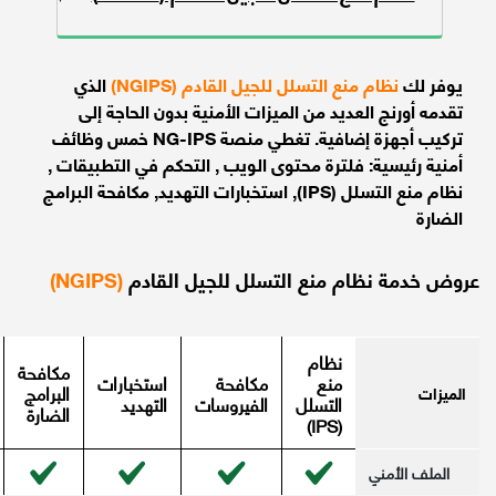
يوفر لك
نظام منع التسلل للجيل القادم (NGIPS)
الذي
تقدمه أورنج العديد من الميزات الأمنية بدون الحاجة إلى
تركيب أجهزة إضافية. تغطي منصة NG-IPS خمس وظائف
أمنية رئيسية: فلترة محتوى الويب , التحكم في التطبيقات ,
نظام منع التسلل (IPS), استخبارات التهديد, مكافحة البرامج
الضارة
عروض خدمة نظام منع التسلل للجيل القادم
(NGIPS)
نظام
مكافحة
منع
مكافحة
استخبارات
البرامج
الميزات
التسلل
الفيروسات
التهديد
الضارة
(IPS)
الملف الأمني