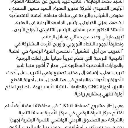
السيد محمد الرفايعة، النائب عبيد ياسين عن محافظة العقبة،
الرئيس التنفيذي لشركة تطوير العقبة، السيد حسين الصفدي،
مفوض الشباب والريادة في سلطة منطقة العقبة الاقتصادية
الخاصة، رمزي الكباريتي، رئيس الجامعة الأردنية في العقبة،
الأستاذ الدكتور عامر سلمان، الرئيس التنفيذي لأورنج الأردن،
تيري ماريني وعدد من ممثلي وسائل الإعلام.
وتحقيقاً لجهود الاتحاد الأوروبي وأورنج الأردن المشتركة في
"التدريب من أجل التشغيل"، تتضمن القرية الرقمية في العقبة
أكاديمية البرمجة التي تقدّم تدريباً مجانياً على لغات البرمجة
والمهارات الشخصية المطلوبة على مدار 7 أشهر منها شهر
تدريب عملي، إضافة إلى مختبر تصنيع رقمي للتدريب على أحدث
الأجهزة والأدوات والبرامج في هذا المجال، مثل أجهزة القطع
بالليزر، أجهزة CNC والطابعات ثلاثية الأبعاد بهدف تصنيع نماذج
أولية تنتهي بمشاريع ريادية.
وفي إطار مشروع "مساحة الابتكار" في محافظة العقبة أيضاً، تم
افتتاح مركز المرأة الرقمي في مركز الأميرة بسمة للتنمية
بالشراكة مع الصندوق الأردني الهاشمي للتنمية البشرية (جهد)
بحضور مديرة مكتب المشاريع في جهد، دينا علاء الدين، ليكون