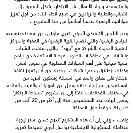
والمتوسطة ورواد الأعمال على الابتكار. يشكّل الوصول إلى
الشباب والطلبة والرياديين في جميع أنحاء البلاد من أجل تعزيز
مهاراتهم الرقمية عنصراً أساسياً في هذا المشروع".
وعبّر الرئيس التنفيذي لأورنج، تيري ماريني، عن سعادته بتوسعة
البرامج الرقمية والتي تضم القرية الرقمية في العقبة والمراكز
الرقمية الجديدة بالشراكة مع "جهد"، والتي ستقدّم للشباب
والشابات في محافظات الجنوب فرصة الاستفادة من برامج
رقمية مجانية على أهم المهارات المطلوبة في سوق العمل
وكذلك لإطلاق ودعم الشركات الريادية، من أجل تعزيز ثقافة
الابتكار على نطاق واسع في المملكة وتمكين المزيد من
المستفيدين عبر إيجاد حلقة وصل بين المهارات والفرص المتاحة
في مختلف القطاعات، لافتاً إلى أن مشروع "مساحة الابتكار"
يسعى لزيادة عدد المستفيدين منه إلى أكثر من 20 ألف من
خلال 29 موقعاً حول المملكة.
ولفت ماريني إلى أن هذه المشاريع تندرج ضمن استراتيجية
متكاملة للمسؤولية الاجتماعية تواصل أورنج تنفيذها كمزوّد