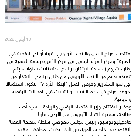
English
العربية
مكافآت Max it
19 أيلول 2022
افتتحت أورنج الأردن والاتحاد الأوروبي "قرية أورنج الرقمية في
العقبة" ومركز المرأة الرقمي في مركز الأميرة بسمة للتنمية في
إطار مشروع (مساحة الابتكار) برنامج مدته ثلاث سنوات، يتم
تنفيذه بدعم من الاتحاد الأوروبي من خلال برنامج "الابتكار من
أجل نمو المشاريع وفرص العمل "ابتكار اﻷردن"، لتكون استكمالاً
لجهود أورنج في دعم الشباب والشابات في المجالات الرقمية
والريادية.
وحضر الافتتاح وزير الاقتصاد الرقمي والريادة، السيد أحمد
هناندة، سفيرة الاتحاد الأوروبي في الأردن، ماريا
هادجيثيودوسيو، رئيس مجلس مفوضي سلطة منطقة العقبة
الاقتصادية الخاصة، المهندس نايف بخيت، محافظ العقبة،