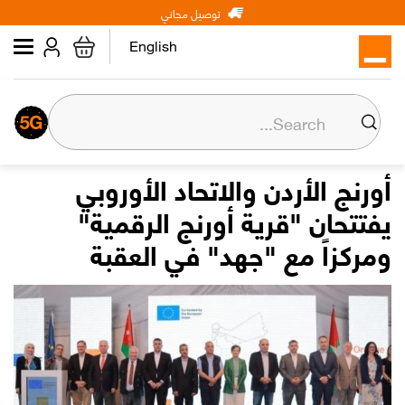
Main
Skip
توصيل مجاني
شخصي
الأعمال
عن أورنج
to
navigation
main
English
content
عن أورنج
المسؤولية المجتمعية
أورنج الأردن والاتحاد الأوروبي
يفتتحان "قرية أورنج الرقمية"
المركز الإعلامي
ومركزاً مع "جهد" في العقبة
علاقات المستثمرين
وظائف
Orange إكسترا