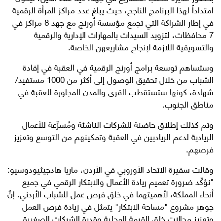
امتداداً لهذا البرنامج الناجح، حيث يبلغ عدد مراكز المرأة الرقمية
في إطار الشراكة التي تجمع مؤسسة أورنج مع جهد 8 مراكز في
7 محافظات، لتزويد السيدات بالمهارات الإدارية والرقمية
والتسويقية اللازمة لإنجاح مشاريعهن الخاصة.
وستساهم توسعة برامج أورنج الرقمية في العقبة في إفادة
الشباب من خلال تحقيق الوصول إلى أكثر من 1000 مستفيد/
شهادة، كونها ستستقطب القرى والمدن المجاورة للعقبة في
مناطق الجنوب.
وتم كذلك إطلاق حاضنة للشركات الناشئة ومُسرِّعة للأعمال
الريادية لدعم الرياديين في العقبة وتمكينهم من التوسع وتعزيز
فرصهم.
وقالت سفيرة الاتحاد الأوروبي في الأردن، ماريا هادجيثيودوسيو:
"نؤكّد ضرورة تعميم ريادة الأعمال والابتكار الرقمي في جميع
أنحاء المملكة، لأهميتهما في خلق فرص عمل للشباب الأردني. إنَّ
جوهر مشروع "مساحة الابتكار" يتمثل في زيادة فرص العمل
وتعزيز مجالات خلق القيمة المحلية وقدرة الشركات الصغيرة