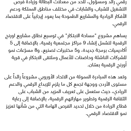
رقمي رائد ومسؤول، للحد من معدلات البطالة وزيادة فرص
التشغيل للشباب والشابات في مختلف مناطق المملكة ودعم
الأفكار الريادية والمشاريع الطموحة بما يعود إيجابياً على الاقتصاد
الرقمي.
يساهم مشروع "مساحة الابتكار" في توسيع نطاق مشاريع اورنج
الرقمية لتشمل إنشاء 9 مراكز مجتمعية رقمية، بالإضافة إلى 5
أكاديميات برمجة جديدة، و5 مختبرات تصنيع، و8 مسرّعات نمو
للشركات الناشئة وحاضنات للأعمال وملتقى الابتكار في قرية
أورنج الرقمية بعمّان.
وتعد هذه المبادرة الممولة من الاتحاد الأوروبي مشروعاً رائداً على
مستوى الأردن ووجهة تجمع كل ما يلزم للإبداع الرقمي والدعم
الريادي، حيث ستعمل على تعريف المزيد من الشباب على
الثقافة الرقمية وتطوير مهاراتهم الرقمية، بالإضافة إلى رعاية
قطاع الريادة من خلال تحديد الفرص الهامة التي من شأنها تعزيز
نمو الاقتصاد الرقمي.