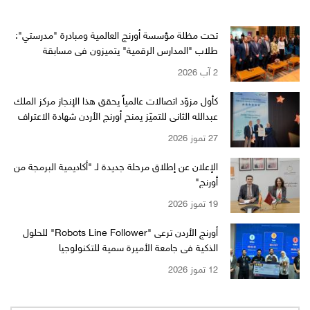
تحت مظلة مؤسسة أورنج العالمية ومبادرة "مدرستي":
طلاب "المدارس الرقمية" يتميزون في مسابقة
"WikiChallenge" العالمية
2 آب 2026
كأول مزوّد اتصالات عالمياً يحقق هذا الإنجاز مركز الملك
عبدالله الثاني للتميّز يمنح أورنج الأردن شهادة الاعتراف
بالتميّز من EFQM بمستوى الـ 6 نجوم
27 تموز 2026
الإعلان عن إطلاق مرحلة جديدة لـ "أكاديمية البرمجة من
أورنج"
19 تموز 2026
أورنج الأردن ترعى "Robots Line Follower" للحلول
الذكية في جامعة الأميرة سمية للتكنولوجيا
12 تموز 2026