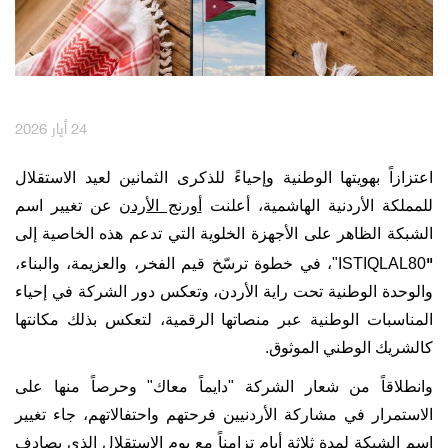
English
العربية
مكافآت Max it
24 أيار 2026
اعتزازاً بهويتها الوطنية و
إحياءً للذكرى الثمانين لعيد الاستقلال
للمملكة الأردنية الهاشمية،
أعلنت
أورنج الأردن
عن تغيير اسم
الشبكة الظاهر على الأجهزة الخلوية التي تدعم هذه الخاصية
إلى
"
ISTIQLAL80
"،
في خطوة ترسّخ قيم الفخر، والعزيمة، والبناء،
والوحدة الوطنية تحت راية الأردن،
وتعكس
دور الشركة في إحياء
المناسبات الوطنية عبر منصاتها الرقمية، لتعكس بذلك مكانتها
كالشريك الوطني الموثوق.
وانطلاقاً من شعار الشركة "دايماً معاك" وحرصاً منها على
الاستمرار في مشاركة الأردنيين فرحتهم واحتفالاتهم، جاء تغيير
اسم الشبكة لمدة ثلاثة أيام تزامناً مع يوم الاستقلال الذي يصادف