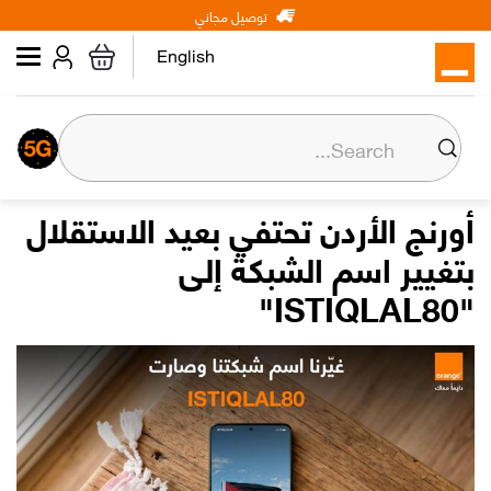
Main
Skip
توصيل مجاني
شخصي
الأعمال
عن أورنج
to
navigation
main
English
content
عن أورنج
المسؤولية المجتمعية
أورنج الأردن تحتفي بعيد الاستقلال
بتغيير اسم الشبكة إلى
المركز الإعلامي
"ISTIQLAL80"
علاقات المستثمرين
وظائف
Orange إكسترا