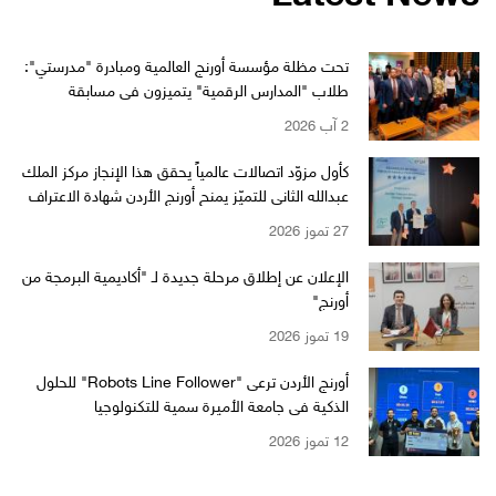
تحت مظلة مؤسسة أورنج العالمية ومبادرة "مدرستي":
طلاب "المدارس الرقمية" يتميزون في مسابقة
"WikiChallenge" العالمية
2 آب 2026
كأول مزوّد اتصالات عالمياً يحقق هذا الإنجاز مركز الملك
عبدالله الثاني للتميّز يمنح أورنج الأردن شهادة الاعتراف
بالتميّز من EFQM بمستوى الـ 6 نجوم
27 تموز 2026
الإعلان عن إطلاق مرحلة جديدة لـ "أكاديمية البرمجة من
أورنج"
19 تموز 2026
أورنج الأردن ترعى "Robots Line Follower" للحلول
الذكية في جامعة الأميرة سمية للتكنولوجيا
12 تموز 2026