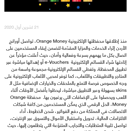
English
العربية
21 تشرين أول 2020
مكافآت Max it
منذ إطلاقها محفظتها الإلكترونية Orange Money، تواصل أورانج
الأردن إثراء الخدمات والمزايا المقدّمة لتضمن إبقاء المستخدمين على
اتصال بكل ما يهمهم بسرعة وفعالية وأمان، حيث أعلنت مؤخراً عن
إتاحتها شراء القسائم الإلكترونية e-Vouchers أو إهدائها مباشرة عبر
تطبيق المحفظة. وتغطي القسائم الإلكترونية مجموعة واسعة من
المتاجر والتطبيقات والألعاب، كما توفر لمحبي الألعاب الإلكترونية على
وجه الخصوص فرصة التمتع بالملحقات والخيارات الإضافية مثل الـ
skins بسهولة وعبر التطبيق مباشرة، ليحظوا بأفضل الأوقات أثناء
اللعب ويحصلوا على الإضافات التي يرغبون بها. محفظة Orange
Money، الحل الرقمي الذي يمكّن المستخدمين من كافة شبكات
الاتصالات في المملكة من دفع الفواتير، شحن الخطوط، أداء
الالتزامات المالية، تحويل واستقبال الأموال والتسوق عبر الإنترنت،
تواصل تلبية المتطلبات والتجارب المتنوّعة التي يتطلعون إليها، حيث