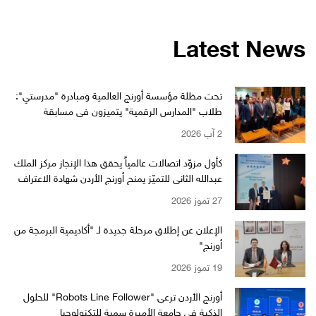
Latest News
تحت مظلة مؤسسة أورنج العالمية ومبادرة "مدرستي":
طلاب "المدارس الرقمية" يتميزون في مسابقة
"WikiChallenge" العالمية
2 آب 2026
كأول مزوّد اتصالات عالمياً يحقق هذا الإنجاز مركز الملك
عبدالله الثاني للتميّز يمنح أورنج الأردن شهادة الاعتراف
بالتميّز من EFQM بمستوى الـ 6 نجوم
27 تموز 2026
الإعلان عن إطلاق مرحلة جديدة لـ "أكاديمية البرمجة من
أورنج"
19 تموز 2026
أورنج الأردن ترعى "Robots Line Follower" للحلول
الذكية في جامعة الأميرة سمية للتكنولوجيا