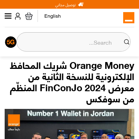
Main
Skip
توصيل مجاني
شخصي
الأعمال
عن أورنج
to
navigation
main
English
content
عن أورنج
المسؤولية المجتمعية
Orange Money شريك المحافظ
الإلكترونية للنسخة الثانية من
المركز الإعلامي
معرض FinConJo 2024 المنظّم
من سوفكس
علاقات المستثمرين
وظائف
Orange إكسترا