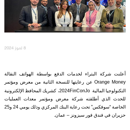
English
العربية
مكافآت Max it
8 تموز 2024
أعلنت شركة البتراء لخدمات الدفع بواسطة الهواتف النقالة
Orange Money
عن رعايتها للنسخة الثانية من معرض ومؤتمر
التكنولوجيا المالية
FinConJo
2024
، كشريك المحافظ الإلكترونية
للحدث الذي أطلقته شركة معرض ومؤتمر معدات العمليات
الخاصة “سوفكس” تحت رعاية البنك المركزي وذلك يومي 24 و25
حزيران في فندق فور سيزونز – عمان.