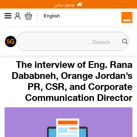
Main
Skip
توصيل مجاني
شخصي
الأعمال
عن أورنج
to
navigation
main
English
content
عن أورنج
المسؤولية المجتمعية
The interview of Eng. Rana
Dababneh, Orange Jordan’s
المركز الإعلامي
PR, CSR, and Corporate
علاقات المستثمرين
Communication Director
وظائف
Orange إكسترا