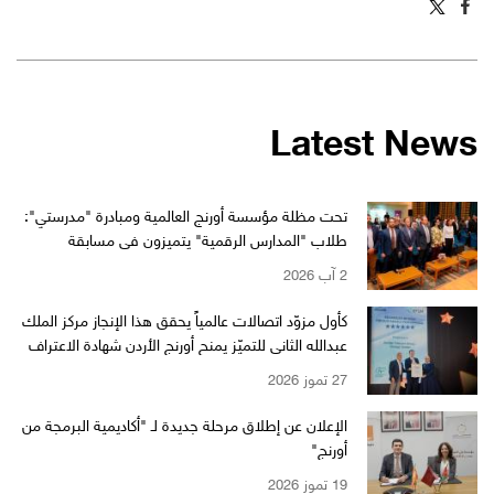
Latest News
تحت مظلة مؤسسة أورنج العالمية ومبادرة "مدرستي":
طلاب "المدارس الرقمية" يتميزون في مسابقة
"WikiChallenge" العالمية
2 آب 2026
كأول مزوّد اتصالات عالمياً يحقق هذا الإنجاز مركز الملك
عبدالله الثاني للتميّز يمنح أورنج الأردن شهادة الاعتراف
بالتميّز من EFQM بمستوى الـ 6 نجوم
27 تموز 2026
الإعلان عن إطلاق مرحلة جديدة لـ "أكاديمية البرمجة من
أورنج"
19 تموز 2026