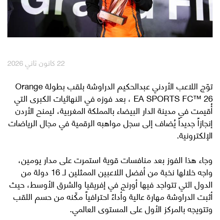
English
العربية
مكافآت Max it
22 كانون ثاني 2026
توّج اللاعب الأردني عبدالحكيم الدراوشة بلقب بطولة Orange
EA SPORTS FC™ 26 ، بعد فوزه في النهائيات الكبرى التي
أُقيمت في مدينة الدار البيضاء بالمملكة المغربية، ليمنح الأردن
إنجازاً جديداً يُضاف إلى سجل مواهبه الرقمية في مجال الرياضات
الإلكترونية.
وجاء هذا الفوز بعد منافسات قوية استمرت على مدار يومين،
واجه خلالها نخبة من أفضل اللاعبين الممثلين لـ 16 دولة من
الدول التي تتواجد فيها أورنج في إفريقيا والشرق الأوسط، حيث
أثبت الدراوشة مهارة عالية وأداءً احترافياً مكّنه من حسم اللقب
وتتويجه بالمركز الأول على المستوى العالمي.