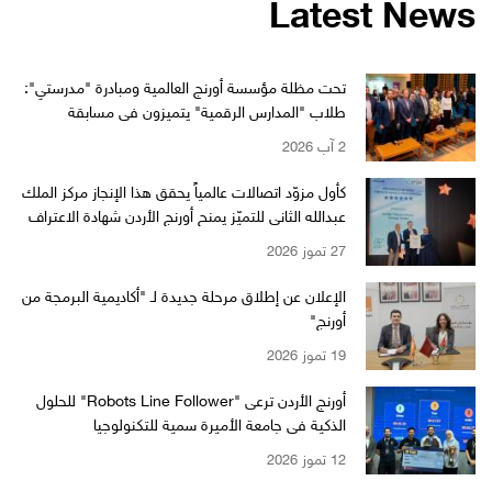
Latest News
تحت مظلة مؤسسة أورنج العالمية ومبادرة "مدرستي":
طلاب "المدارس الرقمية" يتميزون في مسابقة
"WikiChallenge" العالمية
2 آب 2026
كأول مزوّد اتصالات عالمياً يحقق هذا الإنجاز مركز الملك
عبدالله الثاني للتميّز يمنح أورنج الأردن شهادة الاعتراف
بالتميّز من EFQM بمستوى الـ 6 نجوم
27 تموز 2026
الإعلان عن إطلاق مرحلة جديدة لـ "أكاديمية البرمجة من
أورنج"
19 تموز 2026
أورنج الأردن ترعى "Robots Line Follower" للحلول
الذكية في جامعة الأميرة سمية للتكنولوجيا
12 تموز 2026