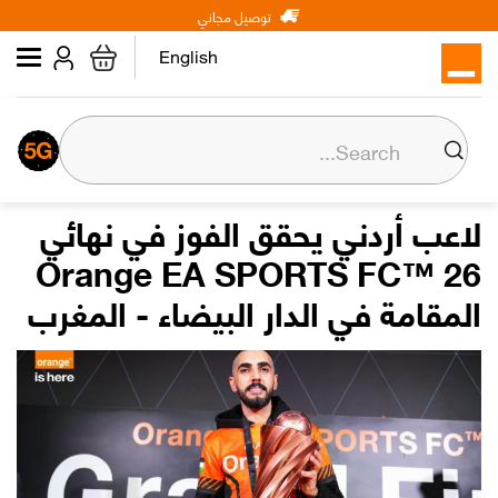
Main
Skip
توصيل مجاني
شخصي
الأعمال
عن أورنج
to
navigation
main
English
content
عن أورنج
المسؤولية المجتمعية
لاعب أردني يحقق الفوز في نهائي
Orange EA SPORTS FC™ 26
المركز الإعلامي
المقامة في الدار البيضاء - المغرب
علاقات المستثمرين
وظائف
Orange إكسترا