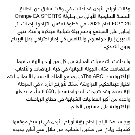
وكانت أورنج الأردن قد أعلنت في وقت سابق عن انطلاق
النسخة الإقليمية الأولى من بطولة Orange EA SPORTS
FC™ 26 لعام 2025، في خطوة تعكس التزامها بإحداث أثر
إيجابي على المجتمع ودعم بيئة شبابية مبتكرة وآمنة، تتيح
للاعبين إبراز مواهبهم والتنافس في إطار احترافي يعزز الإبداع
وروح التحدي.
وانطلقت التصفيات المحلية في كل من إربد والزرقاء، فيما
استضافت عمّان الجولة النهائية في قبة الرياضات والألعاب
الإلكترونية - The ARCفي مجمع الملك الحسين للأعمال، ليتم
اختيار عبدالحكيم الدراوشة ممثلاً لأورنج الأردن في المرحلة
الإقليمية. وقد شهدت البطولة تسجيل 650 لاعباً، ما يجعلها
واحدة من أكبر الفعاليات الشبابية في قطاع الرياضات
الإلكترونية على مستوى العالم.
ويجسّد هذا الإنجاز نجاح رؤية أورنج الأردن في ترسيخ موقعها
كشريك ريادي في تمكين الشباب، من خلال فتح آفاق جديدة