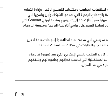
 استقطاب المواهب ومختبرات التصنيع الرقمي وإدارة التعليم
الخدمات الرقمية التي تقدمها الشركة، وأبرز برامجها التي
تحرص من خلالها على تمكين الشباب من أن يقودوا مستقبلاً مهنياً مميزاً بالإضافة إلى تعريفهم بمنصة أورنج Coursat التي
 تسليط الضوء على برامج أكاديمية البرمجة ومدرسة البرمجة،
درة مدرستي التي قدمت منذ انطلاقتها إسهامات هامة لتعزيز
يمية للطلاب والطالبات في مختلف محافظات المملكة.
ى تزويد الطلاب بالدعم الإرشادي الذي يعد ضرورة في هذه
قرارات المستقبلية التي تناسب قدراتهم وطموحاتهم وشغفهم
ية في هذا المجال.