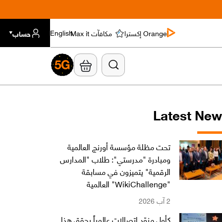
Orange إكسترا
مكافآت Max it
حساب
English
Latest Ne
تحت مظلة مؤسسة أورنج العالمية
ومبادرة "مدرستي": طلاب "المدارس
الرقمية" يتميزون في مسابقة
"WikiChallenge" العالمية
2 آب 2026
كأول مزوّد اتصالات عالمياً يحقق هذا