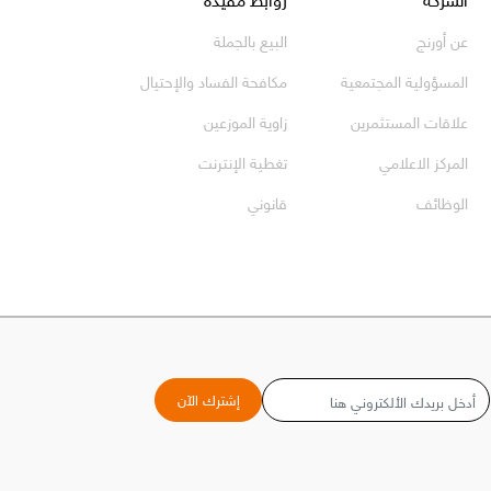
عن أورنج
البيع بالجملة
المسؤولية المجتمعية
مكافحة الفساد والإحتيال
علاقات المستثمرين
زاوية الموزعين
المركز الاعلامي
تغطية الإنترنت
الوظائف
قانوني
البريد
إشترك الآن
الإلكتروني