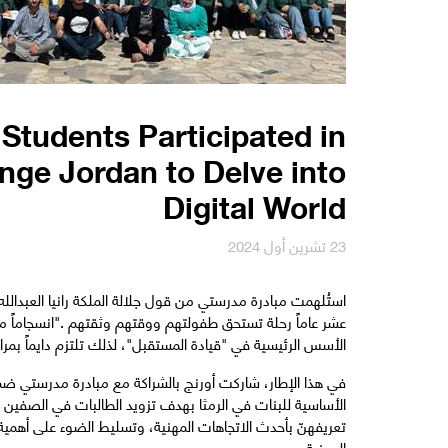
Students Participated in
nge Jordan to Delve into
Digital World
23 تشرين أول 2024
استُلهمت مبادرة مدرستي من قول جلالة الملكة رانيا العبدالله
عشر عاماً رحلة تستحق طفولتهم ووقتهم وثقتهم ."انسجاماً م
الأسس الرئيسية في "قيادة المستقبل"، لذلك تلتزم دايماً بمر
في هذا الإطار، شاركت أورنج بالشراكة مع مبادرة مدرستي ض
الأساسية للبنات في الرمثا بهدف تزويد الطالبات في الصفين 
تعريفهنّ بأحدث الاتجاهات المهنية، وتسليط الضوء على أهمي
المهنية.