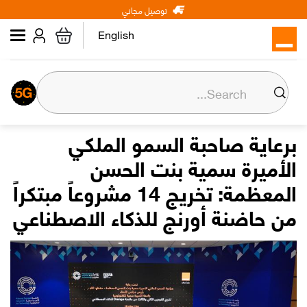
Main
Skip
توصيل مجاني
شخصي
الأعمال
عن أورنج
to
navigation
main
English
content
عن أورنج
المسؤولية المجتمعية
برعاية صاحبة السمو الملكي
الأميرة سمية بنت الحسن
المركز الإعلامي
المعظمة: تخريج 14 مشروعاً مبتكراً
علاقات المستثمرين
من حاضنة أورنج للذكاء الاصطناعي
وظائف
Orange إكسترا