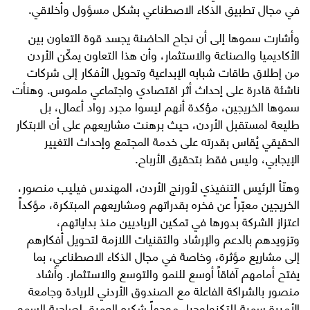
في مجال تطبيق الذكاء الاصطناعي بشكل مسؤول وأخلاقي.
وأشارت سموها إلى أن نجاح الحاضنة يجسد قوة التعاون بين
الأكاديميا والصناعة والاستثمار، وأن هذا التعاون يمكّن الأردن
من إطلاق طاقات شبابه الإبداعية وتحويل الأفكار إلى شركات
ناشئة قادرة على إحداث أثر اقتصادي واجتماعي ملموس. وهنأت
سموها الخريجين، مؤكدة أنهم ليسوا مجرد رواد أعمال، بل
طليعة لمستقبل الأردن، حيث برهنت مشاريعهم على أن الابتكار
الحقيقي يُقاس بقدرته على خدمة المجتمع وإحداث التغيير
الإيجابي، وليس فقط بتحقيق الأرباح.
وهنّأ الرئيس التنفيذي لأورنج الأردن، المهندس فيليب منصور،
الخريجين معبّراً عن فخره بقدراتهم ومشاريعهم المبتكرة، مؤكداً
اعتزاز الشركة بدورها في تمكين الرياديين منذ بداياتهم،
وتزويدهم بالدعم والإرشاد والتقنيات اللازمة لتحويل أفكارهم
إلى مشاريع مؤثرة، وخاصة في مجال الذكاء الاصطناعي، بما
يفتح أمامهم آفاقاً أوسع للنمو والتوسع والاستثمار. وأشاد
منصور بالشراكة الفاعلة مع الصندوق الأردني للريادة وجامعة
الأميرة سمية للتكنولوجيا، موجهاً شكره العميق لصاحبة السمو