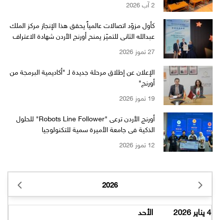
2 آب 2026
كأول مزوّد اتصالات عالمياً يحقق هذا الإنجاز مركز الملك
عبدالله الثاني للتميّز يمنح أورنج الأردن شهادة الاعتراف
بالتميّز من EFQM بمستوى الـ 6 نجوم
27 تموز 2026
الإعلان عن إطلاق مرحلة جديدة لـ "أكاديمية البرمجة من
أورنج"
19 تموز 2026
أورنج الأردن ترعى "Robots Line Follower" للحلول
الذكية في جامعة الأميرة سمية للتكنولوجيا
12 تموز 2026
2026
4 يناير 2026
الأحد