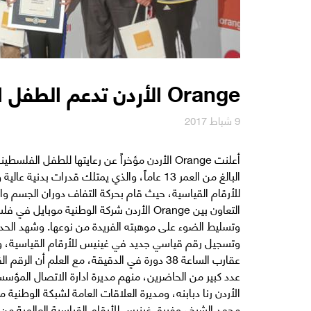
Orange الأردن تدعم الطفل الموهوب محمد الشيخ
9 شباط 2017
أعلنت Orange الأردن مؤخراً عن رعايتها للطفل
البالغ من العمر 13 عاماً، والذي يمتلك قدرات
للأرقام القياسية، حيث قام بحركة التفاف دوران الجسم وا
التعاون بين Orange الأردن شركة الوطنية م
وتسليط الضوء على موهبته الفريدة من نوعها. وشهد الحد
الأردن رنا دبابنه، ومديرة العلاقات العامة لشبكة الوطن
محمد الشيخ، وفريق غينيس للأرقام القياسية العالمية من ا