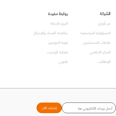
الشركة
روابط مفيدة
عن أورنج
البيع بالجملة
المسؤولية المجتمعية
مكافحة الفساد والإحتيال
علاقات المستثمرين
زاوية الموزعين
المركز الاعلامي
تغطية الإنترنت
الوظائف
قانوني
البريد
إشترك الآن
الإلكتروني