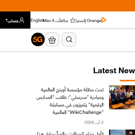
Orange إكسترا
مكافآت Max it
حساب
English
Latest Ne
تحت مظلة مؤسسة أورنج العالمية
ومبادرة "مدرستي": طلاب "المدارس
الرقمية" يتميزون في مسابقة
"WikiChallenge" العالمية
2 آب 2026
كأول مزوّد اتصالات عالمياً يحقق هذا