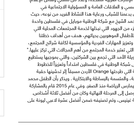
ؤسسي و العلاقات العامة و المسؤولية الاجتماعية في
دن رنا دبابنه: "سعداء جداً في Orange الأردن بدعمنا للشباب ورعاية هذا النشاط الفريد من نوعه، حيث
 لمحمد الشيخ مع شركة الوطنية موبايل في فلسطين واحدة
 من الجهود التي نبذلها لخدمة المجتمعات المحلية التي
للأطفال الموهوبين بحياتهم، هدف من أهداف خطتنا
تعزيز المهارات الفردية والمؤسسية لكافة شرائح المجتمع،
بثقة عن استراتيجيتنا الخمسية “Essentials2020”، التي تعتبر خدمة المجتمع من أهم المجالات التي تركز عليها."
يلة الأمد التي تجمع بين الشركتين، والتي بموجبها يستطيع
دودة على شبكة الوطنية في فلسطين امتداداً وتعزيزاً للخطوط
الجديدة كلياً والعروض الاستثنائية والمزايا الجديدة الحصرية التي طرحتها Orange الأردن مسبقاً إثر تدشينها حقبة
، والمتسمة بالبساطة والابتكارية . ويذكر بأن الطفل محمد
الشيخ ولد في 25 تشرين الثاني عام 2003 في غزة، وكان يمارس الرياضة منذ الصغر. وفي عام 2015 قام بالمشاركة
اهب العربي “Arabs Got Talent”، حيث وصل إلى المرحلة النهائية وكان من أفضل ثلاثة أشخاص.
وعة غينيس، وتم تصنيفه ضمن أفضل عشرة لاعبي ليونة على