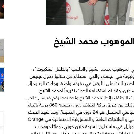
 الفلسطيني الموهوب محمد الشيخ والملقّب "بالطفل العنكبوت"،
 بدنية عالية وليونة في الجسم، والذي استطاع من خلالها دخول غينيس
لصدر ثابت على الأرض في دقيقة واحدة. وجاءت الرعاية إثر
وبايل في فلسطين. وقد تم استضافة الحدث تكريماً لمحمد الشيخ
ث الاحتفاء بإنجاز محمد الشيخ وتحطيمه لرقم قياسي عالمي
وتسجيل رقم قياسي جديد في غينيس للأرقام القياسية، وذلك عن طريق حركة التفاف دوران جسمه 360 درجة باتجاه
عقارب الساعة 38 دورة في الدقيقة، مع العلم أن الرقم القياسي المسجل هو 24 دورة في الدقيقة. وقد شهد الحدث
عدد كبير من الحاضرين، منهم مديرة ادارة الاتصال المؤسسي و العلاقات العامة و المسؤولية الاجتماعية في Orange
ية موبايل في فلسطين السيدة حنين خوري، وعائلة ومدرب
لإمارات العربية المتحدة، وعدد من ممثلي وسائل الإعلام.