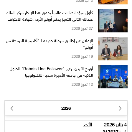
كأول مزوّد اتصالات عالمياً يحقق هذا الإنجاز مركز الملك
عبدالله الثاني للتميّز يمنح أورنج الأردن شهادة الاعتراف
بالتميّز من EFQM بمستوى الـ 6 نجوم
27 تموز 2026
الإعلان عن إطلاق مرحلة جديدة لـ "أكاديمية البرمجة من
أورنج"
19 تموز 2026
أورنج الأردن ترعى "Robots Line Follower" للحلول
الذكية في جامعة الأميرة سمية للتكنولوجيا
12 تموز 2026
2026
4 يناير 2026
الأحد
317637
4