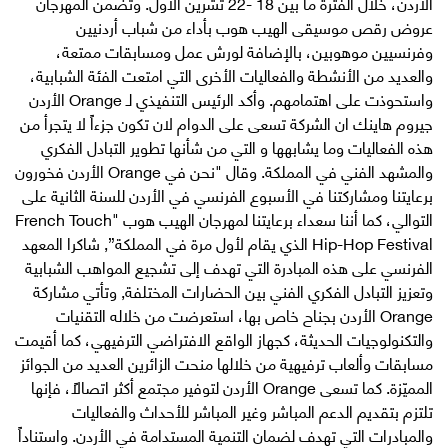
الأردن، خلال الفترة ما بين 18 -22 تشرين الأول. وتضمن المهرجان
عروض رقص موسيقى الهيب هوب بأداء من شباب أردنيين
وفرنسيين موهوبين، بالإضافة لورش عمل ومسابقات ممتعة،
والعديد من الأنشطة والفعاليات الأخرى التي امتعت الفئة الشبابية،
واستحوذت على اهتمامهم. وأكد الرئيس التنفيذي لـ Orange الأردن
جيروم هاينك ان الشركة تسعى على الدوام لان تكون جزءاً لا يتجرأ من
هذه الفعاليات وما يشابهها و التي من شأنها تطوير التبادل الفكري
والمشهد الفني في المملكة. وقال "نحن في Orange الأردن فخورون
برعايتنا ومشاركتنا في الأسبوع الفرنسي في الأردن للسنة الثانية على
التوالي، كما أننا سعداء برعايتنا لمهرجان الهيب هوب "French Touch
Hip-Hop Festival الذي يقام لأول مرة في المملكة”, شاكرا المعهد
الفرنسي على هذه المبادرة التي تهدف إلى تشجيع المواهب الشبابية
وتعزيز التبادل الفكري الفني بين الحضارات المختلفة, وتأتي مشاركة
Orange الأردن بجناح خاص بها، استعرضت من خلاله التقنيات
والتكنولوجيات الحديثة، كجهاز الواقع الافتراضي الترفيهي، كما أقيمت
مسابقات وألعاب ترفيهية من خلالها منحت الزائرين العديد من الجوائز
المميّزة. كما تسعى Orange الأردن لتوفير مجتمع أكثر اتصالاً، فإنها
تلتزم بتقديم الدعم المباشر وغير المباشر للأحداث والفعاليات
والمبادرات التي تهدف لضمان التنمية المستدامة في الأردن. واستناداً