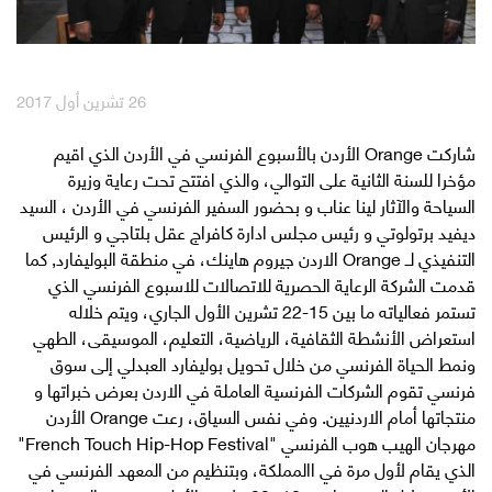
English
العربية
26 تشرين أول 2017
مكافآت Max it
شاركت Orange الأردن بالأسبوع الفرنسي في الأردن الذي اقيم
مؤخرا للسنة الثانية على التوالي، والذي افتتح تحت رعاية وزيرة
السياحة والآثار لينا عناب و بحضور السفير الفرنسي في الأردن ، السيد
ديفيد برتولوتي و رئيس مجلس ادارة كافراج عقل بلتاجي و الرئيس
التنفيذي لــ Orange الاردن جيروم هاينك، في منطقة البوليفارد, كما
قدمت الشركة الرعاية الحصرية للاتصالات للاسبوع الفرنسي الذي
تستمر فعالياته ما بين 15-22 تشرين الأول الجاري، ويتم خلاله
استعراض الأنشطة الثقافية، الرياضية، التعليم، الموسيقى، الطهي
ونمط الحياة الفرنسي من خلال تحويل بوليفارد العبدلي إلى سوق
فرنسي تقوم الشركات الفرنسية العاملة في الاردن بعرض خبراتها و
منتجاتها أمام الاردنيين. وفي نفس السياق، رعت Orange الأردن
مهرجان الهيب هوب الفرنسي "French Touch Hip-Hop Festival"
الذي يقام لأول مرة في االمملكة، وبتنظيم من المعهد الفرنسي في