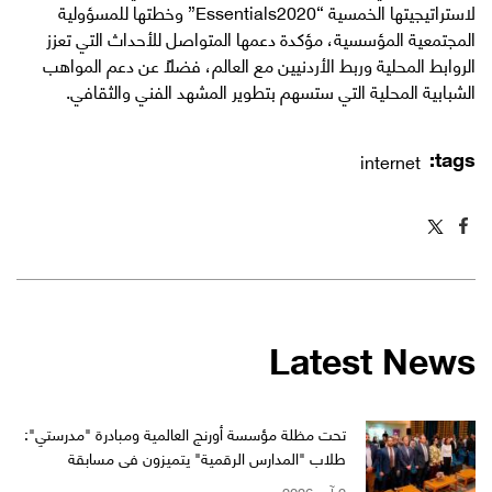
لاستراتيجيتها الخمسية “Essentials2020” وخطتها للمسؤولية
المجتمعية المؤسسية، مؤكدة دعمها المتواصل للأحداث التي تعزز
الروابط المحلية وربط الأردنيين مع العالم، فضلاً عن دعم المواهب
الشبابية المحلية التي ستسهم بتطوير المشهد الفني والثقافي.​
tags:
internet
Latest News
تحت مظلة مؤسسة أورنج العالمية ومبادرة "مدرستي":
طلاب "المدارس الرقمية" يتميزون في مسابقة
"WikiChallenge" العالمية
2 آب 2026