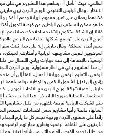
العالمي، حيث "نأمل أن يساهم هذا المشروع في خلق فرص
الابتكار". وقال الرئيس التنفيذي لأورنج الأردن تيري ماريني 
فكلاهما يعملان على تعزيز مفهوم الريادة ودعم الأفكار وال
ما هو ممكن للمستفيدين الباحثين عن فرصة لتحويل أفكا
قائلاً إن الشركة ستقوم بإنشاء مساحة مخصصة تدعم الإب
جميع أنحاء المملكة. وقال ماريني إنه على مدار ثلاث سنوا
الموهوبين لعرض مشاريعهم الريادية وأفكارهم المبتكرة، 
الرقمية، بالإضافة إلى دعم مهارات ريادي الأعمال من خل
أن هذا المشروع يأتي في اطار مسؤولية أورنج الأردن الاج
الرقمي، التعليم الرقمي وريادة الأعمال، لافتاً إلى أن من
يؤدي إلى تعزيز الشمول الرقمي والتوظيف والمساهمة الرقم
ماريني أهمية شراكة أورنج الأردن مع الاتحاد الأوروبي، خ
المجتمعات المحلية ودورها الرائد في هذا الجانب، مشيراً إ
منح الشركات الريادية فرصة للظهور من خلال مشاريعها ال
أعمالها، خاصة وأنها مشاريع تمس اهتمامات المجتمع المحلي
رائداً على مستوى الأردن ووجهة تجمع كل ما يلزم للإبداع
الأردنيين على الثقافة الرقمية وتطوير مهاراتهم الرقمية وخ
من خلال تحديد الفرص الهامة التي من شأنها تعزيز نمو ال