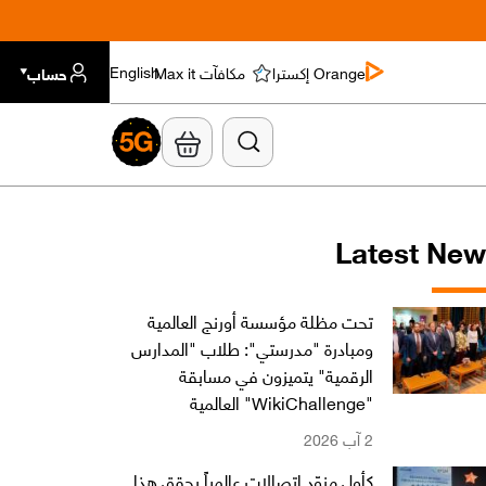
Orange إكسترا
مكافآت Max it
حساب
English
Latest Ne
تحت مظلة مؤسسة أورنج العالمية
ومبادرة "مدرستي": طلاب "المدارس
الرقمية" يتميزون في مسابقة
"WikiChallenge" العالمية
2 آب 2026
كأول مزوّد اتصالات عالمياً يحقق هذا