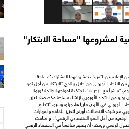
ية لمشروعها "مساحة الابتكار"
من الإعلاميين للتعريف بمشروعهما المشترك "مساحة
م من اﻻﺗﺤﺎد اﻷوروﺑﻲ ﻣﻦ ﺧﻼل ﺑﺮﻧﺎﻣﺞ "الابتكار من أجل نمو
م، تماشياً مع الإجراءات المتخذة لمواجهة جائحة كورونا
وقد حصل المشروع على منحة بقيمة 7.3 مليون يورو من الاتحاد الأوروبي لإنشاء مساحة مخصصة لتعزيز
حاد الأوروبي في الأردن ماريا هادجيثودوسيو: "نتطلع
بي مع شركة الاتصالات أورنج لتعزيز الثقافة والمهارات
مال الرقمية من أجل النمو الاقتصادي الرقمي". وأضافت
التحول الرقمي ويمكنه أن يصبح منافساً في الاقتصاد الرقمي