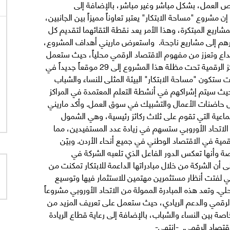
 العمل، بشكل مباشر وغير مباشر، بالإضافة إلى
إن مشروع "مساحة الابتكار" يعتبر تعاوناً مميزاً بين الجانبين،
مشاريع المبتكرة، وهذا الأمر يعد نقطة التقائهما لتقديم كل
رهم إلى مشاريع ناجحة. واستعرض ماريني أهداف المشروع،
داع وتعزز من مفهوم الاقتصاد الرقمي محلياً، حيث ستعمل
أورنج الأردن على توسيع شبكتها الحالية من البرامج والمراكز الرقمية تحت مظلة هذا المشروع إلى 29 موقعاً جديداً في
ت ستكون "مساحة الابتكار" البيئة المثلى للنساء والشباب
حيث سيتم إشراكهم في أنشطة التعلم المعتمدة في المراكز
ال حاضنات الأعمال والتشبيك في سوق العمل. وأكد ماريني
تماعية التي تقوم على ثلاث ركائز رئيسية، وهي الشمول
حة الاتحاد الأوروبي ستسهم في زيادة عدد المستفيدين، مما
ية في الاقتصاد الوطني في جميع أنحاء الأردن. وبيّن
اصة وأنها تعكس الدور الفاعل الذي تلعبه الشركة في
لى أن الشركة من خلال مبادراتها الداعمة للابتكار تمكنت من
تي لفتت أنظار مستثمرين مهتمين للاستثمار فيها وتوسيع
. وتعد هذه المبادرة الممولة من الاتحاد الأوروبي مشروعاً
 الرقمي والدعم الريادي، حيث ستعمل على تعريف المزيد من
اصة بين النساء والشباب، بالإضافة إلى رعاية قطاع الريادة
اقتصاد الرقمي. -انتهى-