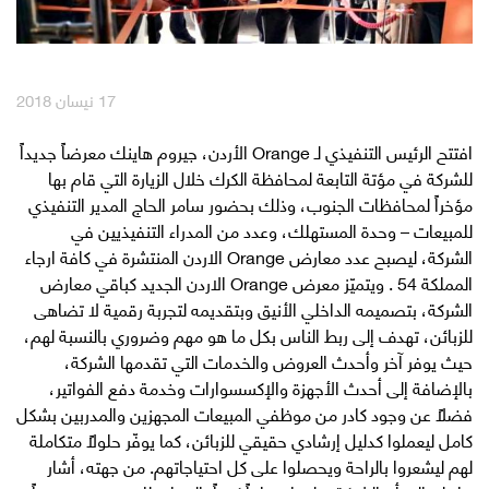
English
العربية
17 نيسان 2018
مكافآت Max it
افتتح الرئيس التنفيذي لـ Orange الأردن، جيروم هاينك معرضاً جديداً
للشركة في مؤتة التابعة لمحافظة الكرك خلال الزيارة التي قام بها
مؤخراً لمحافظات الجنوب، وذلك بحضور سامر الحاج المدير التنفيذي
للمبيعات – وحدة المستهلك، وعدد من المدراء التنفيذيين في
الشركة، ليصبح عدد معارض Orange الاردن المنتشرة في كافة ارجاء
المملكة 54 . ويتميّز معرض Orange الاردن الجديد كباقي معارض
الشركة، بتصميمه الداخلي الأنيق وبتقديمه لتجربة رقمية لا تضاهى
للزبائن، تهدف إلى ربط الناس بكل ما هو مهم وضروري بالنسبة لهم،
حيث يوفر آخر وأحدث العروض والخدمات التي تقدمها الشركة،
بالإضافة إلى أحدث الأجهزة والإكسسوارات وخدمة دفع الفواتير،
فضلاً عن وجود كادر من موظفي المبيعات المجهزين والمدربين بشكل
كامل ليعملوا كدليل إرشادي حقيقي للزبائن، كما يوفّر حلولاً متكاملة
لهم ليشعروا بالراحة ويحصلوا على كل احتياجاتهم. من جهته، أشار