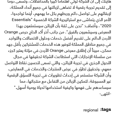
هاينك إلى أن الشركة تولي اهتماماً كبيراً بالمحافظات، وتسعى دوماً
إلى تقديم تجربة رقمية لا تضاهى لزبائنها في جميع أنحاء المملكة،
لإبقائهم على تواصل دائم وربطهم بكل ما يهمهم، أينما تواجدوا،
الأمر الذي يتماشى مع استراتيجية الشركة الخمسية "Essentials
2020"، وأضاف: "نحن على ثقة بأن الزبائن سيستمتعون بهذا
المعرض وسيشعرون بالفرق". من جانب آخر أكد الحاج حرص Orange
الأردن الدائم على تقديم أفضل خدمات وحلول الاتصالات والتواجد
في جميع مناطق المملكة لتوفير هذه الخدمات للمشتركين بأقل جهد
ممكن، مبيناً أن إطلاق معرض Orange الأردن في مؤتة يعتبر كجزء
من سلسلة الإنجازات التي استطاعت الشركة تحقيقها في مجال
التحول الجذري في تجربة الزبائن، والتي تسعى لتحسين نقاط التواصل
معهم، وتحقيق تطوّر في عرض المنتجات والخدمات في المعارض،
وأن الشركة ستستمر في إحداث تطويرات في تجربة التسوّق الرقمية
غير المسبوقة، لتمكين الزبائن من التفاعل مع منتجاتها، مما
سيساعدهم على فهمها وكيفية استخدامها لحياة يومية أسهل."
-انتهى-
tags:
regional