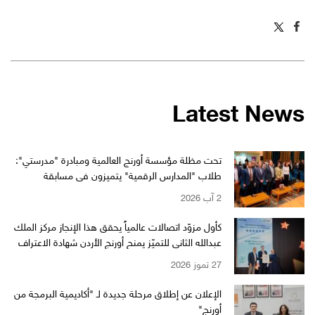
Latest News
تحت مظلة مؤسسة أورنج العالمية ومبادرة "مدرستي":
طلاب "المدارس الرقمية" يتميزون في مسابقة
"WikiChallenge" العالمية
2 آب 2026
كأول مزوّد اتصالات عالمياً يحقق هذا الإنجاز مركز الملك
عبدالله الثاني للتميّز يمنح أورنج الأردن شهادة الاعتراف
بالتميّز من EFQM بمستوى الـ 6 نجوم
27 تموز 2026
الإعلان عن إطلاق مرحلة جديدة لـ "أكاديمية البرمجة من
أورنج"