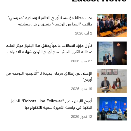
تحت مظلة مؤسسة أورنج العالمية ومبادرة "مدرستي":
طلاب "المدارس الرقمية" يتميزون في مسابقة
"WikiChallenge" العالمية
2 آب 2026
كأول مزوّد اتصالات عالمياً يحقق هذا الإنجاز مركز الملك
عبدالله الثاني للتميّز يمنح أورنج الأردن شهادة الاعتراف
بالتميّز من EFQM بمستوى الـ 6 نجوم
27 تموز 2026
الإعلان عن إطلاق مرحلة جديدة لـ "أكاديمية البرمجة من
أورنج"
19 تموز 2026
أورنج الأردن ترعى "Robots Line Follower" للحلول
الذكية في جامعة الأميرة سمية للتكنولوجيا
12 تموز 2026