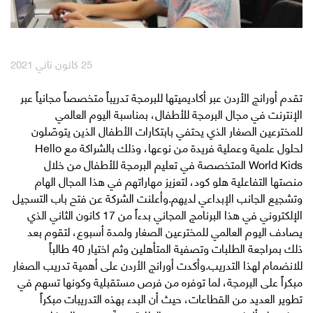
English
العربية
25 كانون ثاني 2021
مكافآت Max it
تقدم أورانج الأردن عبر أكاديميتها للبرمجة تدريباً متخصصاً مجانياً عبر
الإنترنت في مجال البرمجة للأطفال، بمناسبة اليوم العالمي
للمخترعين الصغار الذي يحتفي بابتكارات الأطفال الذين يتوصّلون
لحلول علمية وعملية فريدة من نوعها، وذلك بالشراكة مع Hello
World Kids المتخصصة في تعليم البرمجة للأطفال من خلال
منصتها التفاعلية هلو كود، لتعزيز مهاراتهم في هذا المجال الهام
وتشجيع الجانب الإبداعي لديهم.وأعلنت الشركة عن فتح باب التسجيل
الإلكتروني في هذا البرنامج المجاني بدءاً من 17 كانون الثاني الذي
يصادف اليوم العالمي للمخترعين الصغار ولمدة أسبوع، لتقوم بعد
ذلك بمراجعة الطلبات وتصفية المتأهلين وثم اختيار 40 طالباً
للانضمام لهذا التدريب.وأكدت أورانج الأردن على أهمية تدريب الصغار
مبكراً على البرمجة، لما توفره من فرص مستقبلية وكونها تسهم في
تطوير العديد من القطاعات، حيث أن البدء بهذه التدريبات مبكراً