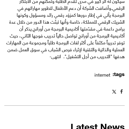
سيكون له أثر كبير في مدى تقدم الطلبة وتمكّنهم من الابتكار
الرقمي.وأضافت الشركة أن دعم الأطفال لتطوير مهاراتهم في
البرمجة يأتي في إطار دورها كمزوَد رقمي رائد ومسؤول وكونها
الشريك الرقمي للمملكة، خاصة وأنها تبنّت هذا الدور من خلال عدة
برامج داعمة في مقدّمتها أكاديمية البرمجة من أورانج.يذكر أن
أكاديمية البرمجة من أورانج تواصل حالياً تدريب فوجها الثاني، حيث
توفر تدريباً مكثفاً على أكثر لغات البرمجة طلباً ومجموعة من المهارات
العملية والذاتية والتقنية لإثراء فرص الشباب في سوق العمل ضمن
هدفها "التدريب من أجل التشغيل". انتهى-
tags:
internet
Latest News