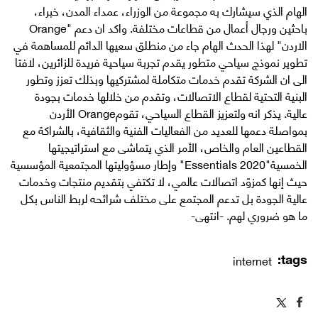
الهام الذي سيشارك به مجموعة من الوزراء، عمداء المدن، خبراء،
باحثين ورجال أعمال من قطاعات مختلفة. واكد ان دعم "Orange
الاردن" لهذا الحدث الهام جاء من منطلق سعيها الدائم للمساهمة في
تطوير نموذج سياحي متطور يقدم تجربة سياحية فريدة للزائرين، لافتا
الى ان الشركة تقدم خدمات متكاملة لمشتركيها وبذلك تعزز وتطور
البنية التحتية لقطاع الاتصالات، وتقدم من خلالها خدمات بجودة
عالية. يذكر انه ولتعزيز القطاع السياحي، تقومOrange الأردن
بمواصلة دعمها للعديد من الفعاليات الفنية والثقافية، بالشراكة مع
القطاعين العام والخاص، الأمر الذي يتماشى مع استراتيجيتها
الخمسية"Essentials 2020" وإطار مسؤوليتها المجتمعية المؤسسية
حيث إنها كمزوّد اتصالات عالمي، لا تكتفي بتقديم منتجات وخدمات
عالية الجودة بل تدعم المجتمع على مختلف شرائحه لربط الناس بكل
ما هو ضروري لهم. -انتهى-
tags:
internet