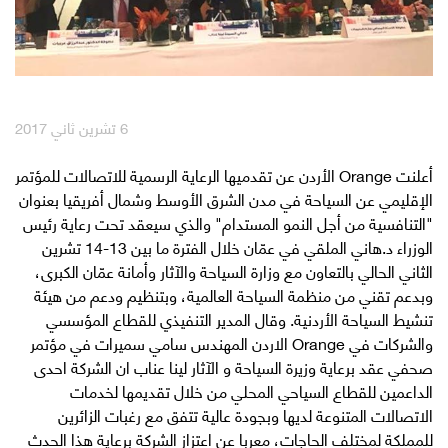
English
العربية
مكافآت Max it
6 تشرين ثاني 2017
أعلنت Orange الأردن عن تقدميها الرعاية الرسمية للاتصالات للمؤتمر
الإقليمي عن السياحة في مدن الشرق الأوسط وشمال أفريقيا بعنوان
"التنافسية من أجل النمو المستدام" والذي سيعقد تحت رعاية رئيس
الوزراء د.هاني الملقي في عمّان خلال الفترة ما بين 13-14 تشرين
الثاني الحالي بالتعاون مع وزارة السياحة والآثار وأمانة عمّان الكبرى،
وبدعم تقني من منظمة السياحة العالمية، وبتنظيم ودعم من هيئة
تنشيط السياحة الأردنية. وقال المدير التنفيذي للقطاع المؤسسي
والشركات في Orange الاردن المهندس سامي سميرات في مؤتمر
صحفي عقد برعاية وزيرة السياحة و الآثار لينا عناب ان الشركة احدى
الداعمين للقطاع السياحي المحلي من خلال تقديمها لخدمات
الاتصالات المتنوعة لديها وبجودة عالية تتفق مع رغبات الزائرين
للمملكة لمختلف الحاجات، معربا عن اعتزاز الشركة برعاية هذا الحدث