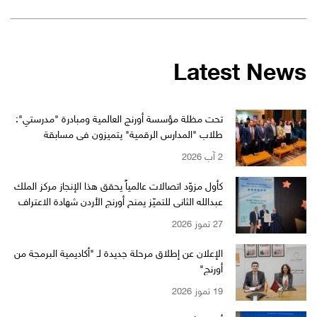
Latest News
تحت مظلة مؤسسة أورنج العالمية ومبادرة "مدرستي":
طلاب "المدارس الرقمية" يتميزون في مسابقة
"WikiChallenge" العالمية
2 آب 2026
كأول مزوّد اتصالات عالمياً يحقق هذا الإنجاز مركز الملك
عبدالله الثاني للتميّز يمنح أورنج الأردن شهادة الاعتراف
بالتميّز من EFQM بمستوى الـ 6 نجوم
27 تموز 2026
الإعلان عن إطلاق مرحلة جديدة لـ "أكاديمية البرمجة من
أورنج"
19 تموز 2026