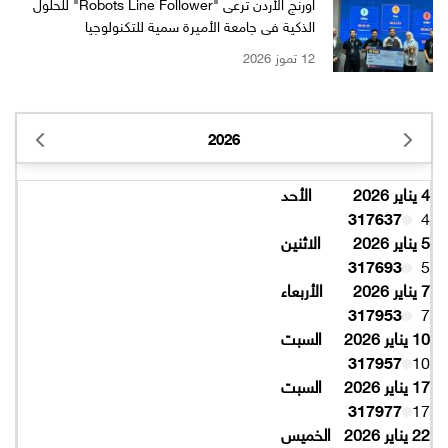
أورنج الأردن ترعى "Robots Line Follower" للحلول
الذكية في جامعة الأميرة سمية للتكنولوجيا
12 تموز 2026
2026
4 يناير 2026
الأحد
317637
4
5 يناير 2026
الاثنين
317693
5
7 يناير 2026
الأربعاء
317953
7
10 يناير 2026
السبت
317957
10
17 يناير 2026
السبت
317977
17
22 يناير 2026
الخميس