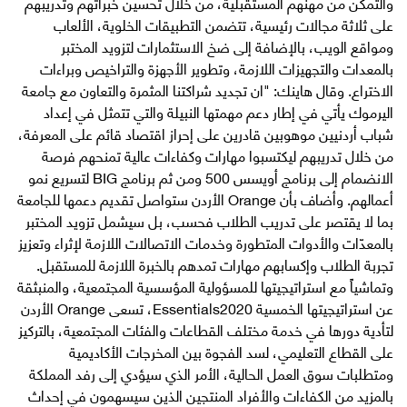
والتمكن من مهنهم المستقبلية، من خلال تحسين خبراتهم وتدريبهم
على ثلاثة مجالات رئيسية، تتضمن التطبيقات الخلوية، الألعاب
ومواقع الويب، بالإضافة إلى ضخ الاستثمارات لتزويد المختبر
بالمعدات والتجهيزات اللازمة، وتطوير الأجهزة والتراخيص وبراءات
الاختراع. وقال هاينك: "ان تجديد شراكتنا المثمرة والتعاون مع جامعة
اليرموك يأتي في إطار دعم مهمتها النبيلة والتي تتمثل في إعداد
شباب أردنيين موهوبين قادرين على إحراز اقتصاد قائم على المعرفة،
من خلال تدريبهم ليكتسبوا مهارات وكفاءات عالية تمنحهم فرصة
الانضمام إلى برنامج أويسس 500 ومن ثم برنامج BIG لتسريع نمو
أعمالهم. وأضاف بأن Orange الأردن ستواصل تقديم دعمها للجامعة
بما لا يقتصر على تدريب الطلاب فحسب، بل سيشمل تزويد المختبر
بالمعدّات والأدوات المتطورة وخدمات الاتصالات اللازمة لإثراء وتعزيز
تجربة الطلاب وإكسابهم مهارات تمدهم بالخبرة اللازمة للمستقبل.
وتماشياً مع استراتيجيتها للمسؤولية المؤسسية المجتمعية، والمنبثقة
عن استراتيجيتها الخمسية Essentials2020، تسعى Orange الأردن
لتأدية دورها في خدمة مختلف القطاعات والفئات المجتمعية، بالتركيز
على القطاع التعليمي، لسد الفجوة بين المخرجات الأكاديمية
ومتطلبات سوق العمل الحالية، الأمر الذي سيؤدي إلى رفد المملكة
بالمزيد من الكفاءات والأفراد المنتجين الذين سيسهمون في إحداث