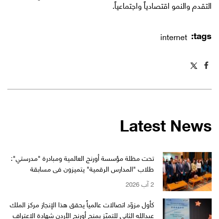
التقدم والنمو اقتصادياً واجتماعياً.
tags:
internet
Latest News
تحت مظلة مؤسسة أورنج العالمية ومبادرة "مدرستي":
طلاب "المدارس الرقمية" يتميزون في مسابقة
"WikiChallenge" العالمية
2 آب 2026
كأول مزوّد اتصالات عالمياً يحقق هذا الإنجاز مركز الملك
عبدالله الثاني للتميّز يمنح أورنج الأردن شهادة الاعتراف