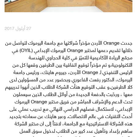
English
العربية
27 أيلول 2017
مكافآت Max it
جددت Orange الأردن مؤخراً شراكتها مع جامعة اليرموك لتواصل من
خلالها تقديم دعمها لمختبر Orange اليرموك الإبداعي (OYIL) في
مجمّع الريادة الأكاديمية للتميّز في كلية الحجاوي للهندسة
التكنولوجية.و تم مؤخراً توقيع اتفاقية بين الطرفين وقعها كل من
الرئيس التنفيذي لـ Orange الأردن، جيروم هاينك، ورئيس جامعة
اليرموك، الدكتور رفعت الفاعوري وبحضور عدد من المسؤولين لدى
كلا الطرفين.و عقب التوقيع هنأت الشركة الطلاب الذين أنهوا تدريبهم
معها ، ورحّبت بالدفعة الجديدة من أوائل الطلاب الذين سيعملون
تحت الدعم والإشراف المباشر من فريق مختبر Orange اليرموك
الإبداعي، لاستكمال فصلهم الدراسي النهائي مع تدريب عملي على
أحدث التقنيات في عالم الاتصالات. وعبر هاينك عن سعادته بتجديد
هذه الشراكة الاستراتيجية مع الجامعة، لافتاً إلى ان مختبر الشركة
ساهم بإعداد وتأهيل عدد كبير من الطلاب لدخول سوق العمل