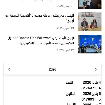
بالتميّز من EFQM بمستوى الـ 6 نجوم
27 تموز 2026
الإعلان عن إطلاق مرحلة جديدة لـ "أكاديمية البرمجة من
أورنج"
19 تموز 2026
أورنج الأردن ترعى "Robots Line Follower" للحلول
الذكية في جامعة الأميرة سمية للتكنولوجيا
12 تموز 2026
2026
4 يناير 2026
الأحد
317637
4
5 يناير 2026
الاثنين
317693
5
7 يناير 2026
الأربعاء