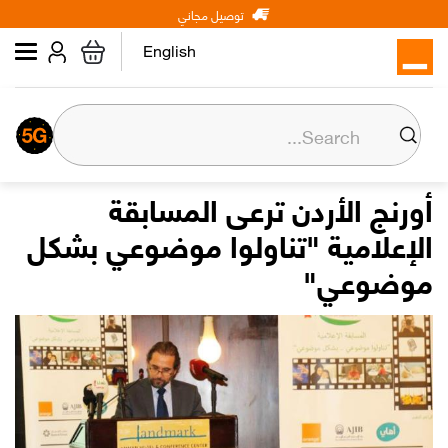
Main
Skip
توصيل مجاني
شخصي
الأعمال
عن أورنج
to
navigation
main
English
content
عن أورنج
المسؤولية المجتمعية
أورنج الأردن ترعى المسابقة
الإعلامية "تناولوا موضوعي بشكل
المركز الإعلامي
موضوعي"
علاقات المستثمرين
وظائف
Orange إكسترا