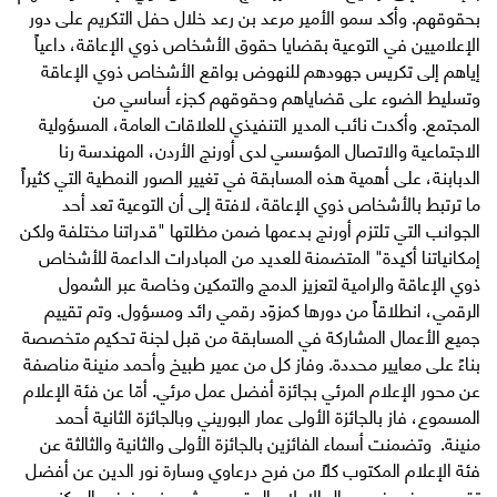
بحقوقهم. وأكد سمو الأمير مرعد بن رعد خلال حفل التكريم على دور
الإعلاميين في التوعية بقضايا حقوق الأشخاص ذوي الإعاقة، داعياً
إياهم إلى تكريس جهودهم للنهوض بواقع الأشخاص ذوي الإعاقة
وتسليط الضوء على قضاياهم وحقوقهم كجزء أساسي من
المجتمع. وأكدت نائب المدير التنفيذي للعلاقات العامة، المسؤولية
الاجتماعية والاتصال المؤسسي لدى أورنج الأردن، المهندسة رنا
الدبابنة، على أهمية هذه المسابقة في تغيير الصور النمطية التي كثيراً
ما ترتبط بالأشخاص ذوي الإعاقة، لافتة إلى أن التوعية تعد أحد
الجوانب التي تلتزم أورنج بدعمها ضمن مظلتها "قدراتنا مختلفة ولكن
إمكانياتنا أكيدة" المتضمنة للعديد من المبادرات الداعمة للأشخاص
ذوي الإعاقة والرامية لتعزيز الدمج والتمكين وخاصة عبر الشمول
الرقمي، انطلاقاً من دورها كمزوّد رقمي رائد ومسؤول. وتم تقييم
جميع الأعمال المشاركة في المسابقة من قبل لجنة تحكيم متخصصة
بناءً على معايير محددة. وفاز كل من عمير طبيخ وأحمد منينة مناصفة
عن محور الإعلام المرئي بجائزة أفضل عمل مرئي. أمّا عن فئة الإعلام
المسموع، فاز بالجائزة الأولى عمار البوريني وبالجائزة الثانية أحمد
منينة. وتضمنت أسماء الفائزين بالجائزة الأولى والثانية والثالثة عن
فئة الإعلام المكتوب كلاً من فرح درعاوي وسارة نور الدين عن أفضل
تقرير صحفي في مجال الإعلام المقروء وبشرى نيروخ في المركز