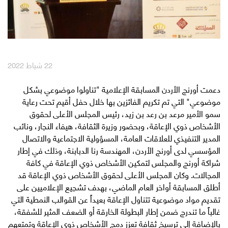
English
العربية
مكافآت Max it
22 شباط 2022
دعمت أورنج الأردن المسابقة الإعلامية "تناولوا موضوعي بشكل
موضوعي" التي تم تكريم الفائزين بها خلال حفل أقيم تحت رعاية
سمو الأمير مرعد بن رعد بن زيد، رئيس المجلس الأعلى لحقوق
الأشخاص ذوي الإعاقة، وبحضور وزيرة الثقافة، هيفاء النجار، ونائب
المدير التنفيذي للعلاقات العامة، المسؤولية الاجتماعية والاتصال
المؤسسي لدى أورنج الأردن، المهندسة رنا الدبابنة، وذلك في إطار
شراكة أورنج والمجلس لتمكين الأشخاص ذوي الإعاقة في كافة
المجالات. وكان المجلس الأعلى لحقوق الأشخاص ذوي الإعاقة قد
أطلق المسابقة أواخر العام الماضي، بهدف تشجيع الإعلاميين على
تقديم مواد موضوعية تتناول الإعاقة بعيداً عن القوالب النمطية التي
غالباً ما تندرج ضمن إطار البطولة الخارقة أو الضعف المثير للشفقة،
بالإضافة إلى ترسيخ ثقافة تعزز دمج الأشخاص ذوي الإعاقة وتمتعهم