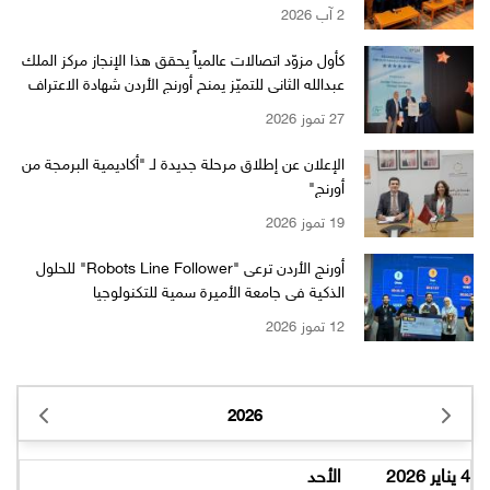
"WikiChallenge" العالمية
2 آب 2026
كأول مزوّد اتصالات عالمياً يحقق هذا الإنجاز مركز الملك
عبدالله الثاني للتميّز يمنح أورنج الأردن شهادة الاعتراف
بالتميّز من EFQM بمستوى الـ 6 نجوم
27 تموز 2026
الإعلان عن إطلاق مرحلة جديدة لـ "أكاديمية البرمجة من
أورنج"
19 تموز 2026
أورنج الأردن ترعى "Robots Line Follower" للحلول
الذكية في جامعة الأميرة سمية للتكنولوجيا
12 تموز 2026
2026
4 يناير 2026
الأحد