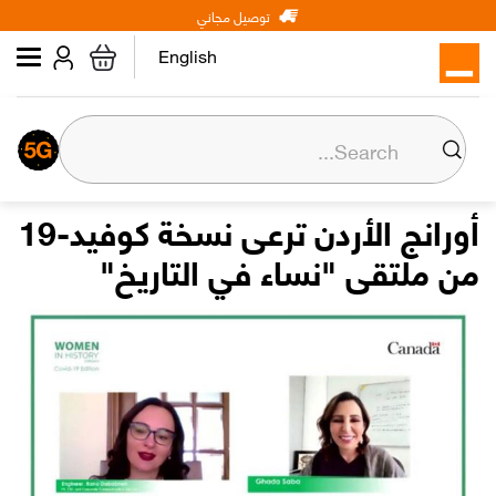
Main
Skip
توصيل مجاني
شخصي
الأعمال
عن أورنج
to
navigation
main
English
content
عن أورنج
المسؤولية المجتمعية
أورانج الأردن ترعى نسخة كوفيد-19
من ملتقى "نساء في التاريخ"
المركز الإعلامي
علاقات المستثمرين
وظائف
Orange إكسترا