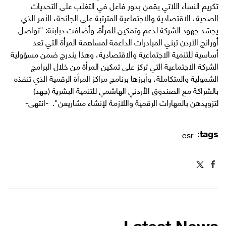
تكريم النساء اللاتي يقمن بدور فاعل في التغلب على التحديات
الصحية، الاقتصادية والاجتماعية المترتبة على الجائحة، الأمر الذي
يجسّد جهود الشركة لدعم وتمكين للمرأة. وأضافت دبابنة: "تواصل
أورانج الأردن تبني المبادرات الداعمة لمساهمة المرأة التي تعد
أساسية للتنمية الاجتماعية والاقتصادية، وهذا يندرج ضمن مسؤولية
الشركة الاجتماعية التي تركز على تمكين المرأة من خلال البرامج
الشمولية والمتكاملة، وأبرزها برنامج مراكز المرأة الرقمية الذي تنفذه
بالشراكة مع الصندوق الأردني الهاشمي للتنمية البشرية (جهد)
لتزويدهن بالمهارات الرقمية واللازمة لإنشاء مشاريعن". -انتهى-
tags:
csr
Latest News