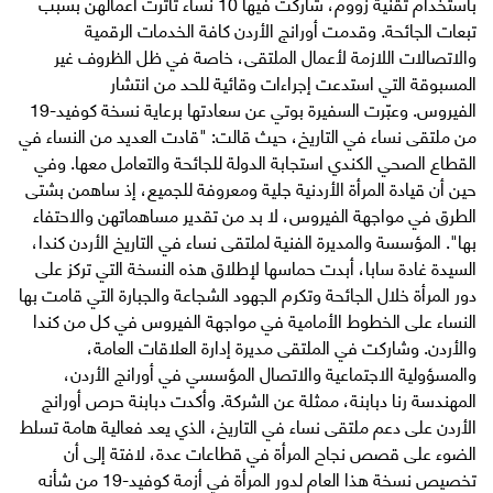
باستخدام تقنية زووم، شاركت فيها 10 نساء تأثرت أعمالهن بسبب
تبعات الجائحة. وقدمت أورانج الأردن كافة الخدمات الرقمية
والاتصالات اللازمة لأعمال الملتقى، خاصة في ظل الظروف غير
المسبوقة التي استدعت إجراءات وقائية للحد من انتشار
الفيروس. وعبّرت السفيرة بوتي عن سعادتها برعاية نسخة كوفيد-19
من ملتقى نساء في التاريخ، حيث قالت: "قادت العديد من النساء في
القطاع الصحي الكندي استجابة الدولة للجائحة والتعامل معها. وفي
حين أن قيادة المرأة الأردنية جلية ومعروفة للجميع، إذ ساهمن بشتى
الطرق في مواجهة الفيروس، لا بد من تقدير مساهماتهن والاحتفاء
بها". المؤسسة والمديرة الفنية لملتقى نساء في التاريخ الأردن كندا،
السيدة غادة سابا، أبدت حماسها لإطلاق هذه النسخة التي تركز على
دور المرأة خلال الجائحة وتكرم الجهود الشجاعة والجبارة التي قامت بها
النساء على الخطوط الأمامية في مواجهة الفيروس في كل من كندا
والأردن. وشاركت في الملتقى مديرة إدارة العلاقات العامة،
والمسؤولية الاجتماعية والاتصال المؤسسي في أورانج الأردن،
المهندسة رنا دبابنة، ممثلة عن الشركة. وأكدت دبابنة حرص أورانج
الأردن على دعم ملتقى نساء في التاريخ، الذي يعد فعالية هامة تسلط
الضوء على قصص نجاح المرأة في قطاعات عدة، لافتة إلى أن
تخصيص نسخة هذا العام لدور المرأة في أزمة كوفيد-19 من شأنه