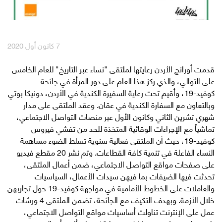
English
العربية
7 كانون أول 2020
مكافآت Max it
​قدمت أورانج الأردن رعايتها لملتقى "نساء عبر التاريخ" للعام الخامس
على التوالي، والذي ركز هذا العام على دور المرأة في جائحة
كوفيد-19، وأقيم تحت رعاية السفيرة الكندية في الأردن، دونيكا بوتي
وبالتعاون مع السفارة الكندية في عمّان. وعقد الملتقى على مدار
شهري تشرين الثاني وكانون الأول عبر منصات التواصل الاجتماعي،
تماشياً مع الإجراءات الوقائية المتخذة للحد من تفشي فيروس
كوفيد-19، حيث أن الملتقى فعالية سنوية تسلط الضوء مساهمة
النساء الفاعلة في تنمية كافة القطاعات. وتم نشر 20 مقطع فيديو
على صفحات مواقع التواصل الاجتماعي، ضمن أعمال الملتقى،
تحدثت فيها الضيفات بما فيهن سيدات الأعمال، السياسيات
والعاملات على الخطوط الأمامية في مواجهة كوفيد-19 حول تجاربهن
خلال الأزمة. وبهدف التكيف مع الجائحة، تضمن الملتقى 4 ورشات
عمل على الإنترنت تناولت أساسيات مواقع التواصل الاجتماعي،