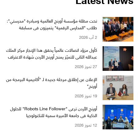
تحت مظلة مؤسسة أورنج العالمية ومبادرة "مدرستي":
طلاب "المدارس الرقمية" يتميزون في مسابقة
"WikiChallenge" العالمية
2 آب 2026
كأول مزوّد اتصالات عالمياً يحقق هذا الإنجاز مركز الملك
عبدالله الثاني للتميّز يمنح أورنج الأردن شهادة الاعتراف
بالتميّز من EFQM بمستوى الـ 6 نجوم
27 تموز 2026
الإعلان عن إطلاق مرحلة جديدة لـ "أكاديمية البرمجة من
أورنج"
19 تموز 2026
أورنج الأردن ترعى "Robots Line Follower" للحلول
الذكية في جامعة الأميرة سمية للتكنولوجيا
12 تموز 2026