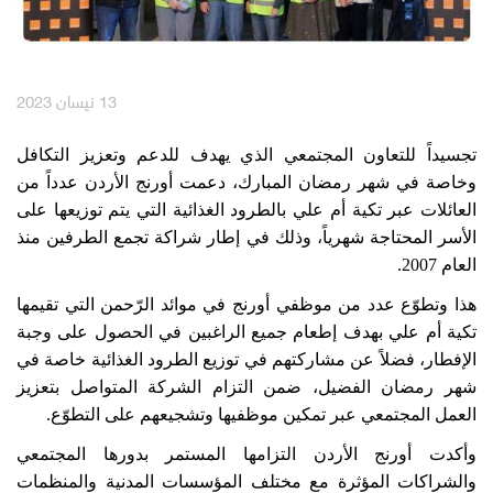
English
العربية
13 نيسان 2023
مكافآت Max it
تجسيداً للتعاون المجتمعي الذي يهدف للدعم وتعزيز التكافل
وخاصة في شهر رمضان المبارك، دعمت أورنج الأردن عدداً من
العائلات عبر تكية أم علي بالطرود الغذائية التي يتم توزيعها على
الأسر المحتاجة شهرياً، وذلك في إطار شراكة تجمع الطرفين منذ
العام 2007.
هذا وتطوّع عدد من موظفي أورنج في موائد الرّحمن التي تقيمها
تكية أم علي بهدف إطعام جميع الراغبين في الحصول على وجبة
الإفطار، فضلاً عن مشاركتهم في توزيع الطرود الغذائية خاصة في
شهر رمضان الفضيل، ضمن التزام الشركة المتواصل بتعزيز
العمل المجتمعي عبر تمكين موظفيها وتشجيعهم على التطوّع.
وأكدت أورنج الأردن التزامها المستمر بدورها المجتمعي
والشراكات المؤثرة مع مختلف المؤسسات المدنية والمنظمات