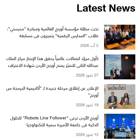
Latest News
تحت مظلة مؤسسة أورنج العالمية ومبادرة "مدرستي":
طلاب "المدارس الرقمية" يتميزون في مسابقة
"WikiChallenge" العالمية
2 آب 2026
كأول مزوّد اتصالات عالمياً يحقق هذا الإنجاز مركز الملك
عبدالله الثاني للتميّز يمنح أورنج الأردن شهادة الاعتراف
بالتميّز من EFQM بمستوى الـ 6 نجوم
27 تموز 2026
الإعلان عن إطلاق مرحلة جديدة لـ "أكاديمية البرمجة من
أورنج"
19 تموز 2026
أورنج الأردن ترعى "Robots Line Follower" للحلول
الذكية في جامعة الأميرة سمية للتكنولوجيا
12 تموز 2026