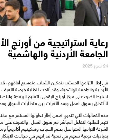
رعاية استراتيجية من أورنج ا
الجامعة الأردنية والهاشمية
24 تموز 2025
في إطار التزامها المستمر بتمكين الشباب وتوسيع آفاقهم، ق
الأردنية والجامعة الهاشمية، وقد أتاحت للطلبة فرصة التعرف ع
تسليط الضوء على مركز أورنج الرقمي، لتعليم البرمجة وللتصنيع 
للالتحاق بسوق العمل وسد الثغرات بين متطلبات السوق ومخر
هذه الفعاليات التي تندرج ضمن إطار تعاونها المستمر مع مخت
تتيح للطلبة التفاعل المباشر مع سوق العمل، والتعرف على مج
الشركة التزامها المتواصل بدعم الشباب وتمكينهم أكاديمياً ومه
بمبادرات نوعية تسهم في تنمية قدراتهم في مجالات الابتكار وا