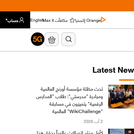
Orange إكسترا
مكافآت Max it
حساب
English
Latest Ne
تحت مظلة مؤسسة أورنج العالمية
ومبادرة "مدرستي": طلاب "المدارس
الرقمية" يتميزون في مسابقة
"WikiChallenge" العالمية
2 آب 2026
كأول مزوّد اتصالات عالمياً يحقق هذا