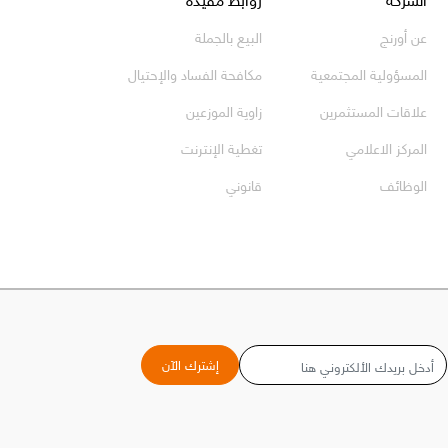
عن أورنج
البيع بالجملة
المسؤولية المجتمعية
مكافحة الفساد والإحتيال
علاقات المستثمرين
زاوية الموزعين
المركز الاعلامي
تغطية الإنترنت
الوظائف
قانوني
البريد
إشترك الآن
الإلكتروني