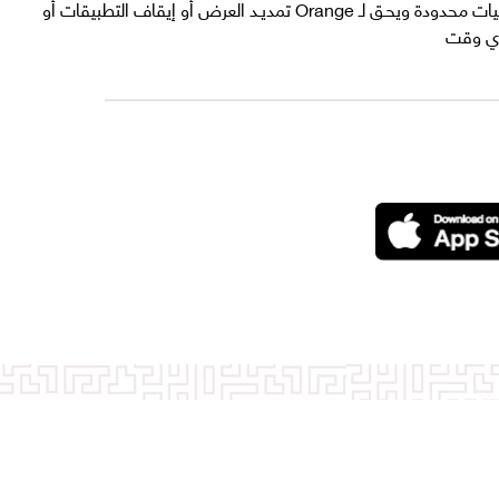
أنغامي بلس متوفر لفتـرة محـدودة وبكميات محدودة ويحـق لـ Orange تمديـد العرض أو إيقاف التطبيقات أو
أي وقت