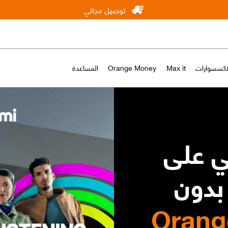
توصيل مجاني
لاكسسوارات
Max it
Orange Money
المساعدة
ني على
بدون
Orang