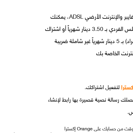
إذا كنت مشترك في خطوط الفايبر والإنترنت الأرضي ADSL، يمكنك
الحصول على اشتراك أنغامي بلس الفردي بـ 3.50 دينار شهرياً أو اشتراك
أنغامي بلس العائلي (حتى 6 أفراد) بـ 5 دينار شهرياً غير شاملة ضريبة
نترنت الخاصة بك
لتفعيل اشتراكك.
لك رسالة نصية قصيرة بها رابط لإنشاء
س.
حسابك على Orange إكسترا