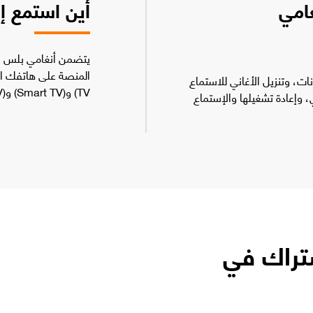
غامي
أين استمع إ
يتضمن أنغامي بلس ا
ات، وتنزيل الأغاني للاستماع
TV) و(Smart TV) و(Apple TV).
، وإعادة تشغيلها والإستماع
تراك في