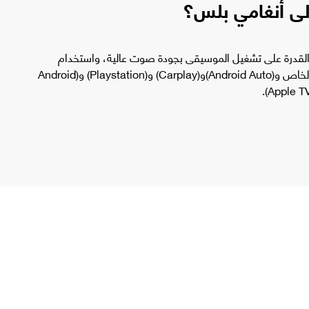
لى أنغامي بلس؟
لقدرة على تشغيل الموسيقى بجودة صوت عالية، واستخدام
المنصة على هاتفك الخاص و(Android Auto)و(Carplay) و(Playstation) و(Android