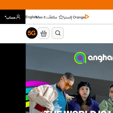
Orange إكسترا
مكافآت Max it
حساب
English