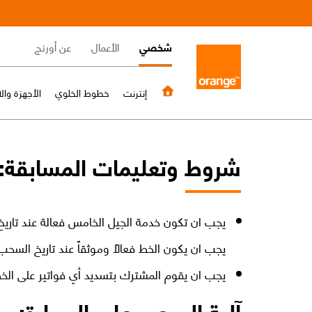
Skip
to
Main
main
شخصي
الأعمال
عن أورنج
content
navigation
إنترنت
خطوط الخلوي
الأجهزة وا
شروط وتعليمات المسابقة:
يجب ان تكون خدمة الجيل الخامس فعالة عند تاري
يجب ان يكون الخط فعالاً وموثقاً عند تاريخ السحب 
يجب ان يقوم المشترك بتسديد أي فواتير على ال
آلية السحب على السيارة: