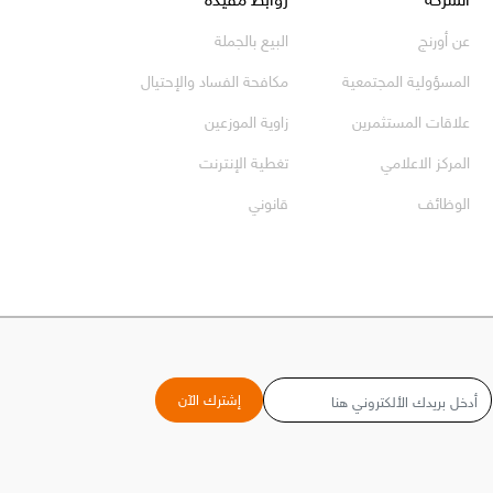
عن أورنج
البيع بالجملة
المسؤولية المجتمعية
مكافحة الفساد والإحتيال
علاقات المستثمرين
زاوية الموزعين
المركز الاعلامي
تغطية الإنترنت
الوظائف
قانوني
البريد
إشترك الآن
الإلكتروني