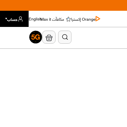
Orange إكسترا
مكافآت Max it
حساب
English