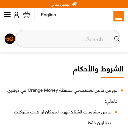
Main
Skip
توصيل مجاني
شخصي
الأعمال
عن أورنج
to
navigation
main
English
content
الرئيسية
إنترنت
الشروط والأحكام
خطوط الخلوي
الأجهزة والاكسسوارات
عروض خاص لمستخدمي محفظة Orange Money في دونتري
كالتالي:
Max it
عرض مشروبات الشتاء: قهوة اميريكان او هوت تشوكلت
بدينارين فقط.
Orange Money