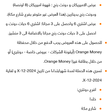
عرض الاميريكان و دونت رنج : قهوة اميريكان (8 اونصة)
المساعدة
ودونت رنج بدينارين (هذا العرض غير متوفر بفرع شارع مكة).
عرض اشتري 6 واحصل على 3 مجانا: اشتري 6 حبات دونت و
Orange إكسترا
English
العربية
احصل على 3 حبات دونت رنج مجانا بالاضافة الى 3 منشيز.
للحصول على هذه العروض يجب الدفع من خلال محفظة
Orange Money (أيقونة الشركات - عروض خاصة - دونتري) أو
مكافآت Max it
من خلال بطاقة فيزا Orange Money.
تسري هذه الحملة لمدة شهرابتداءا من تاريخ X-12-2024 و لغاية
X-12-2024.
افرع دونتري:
خلدا
شارع مكة