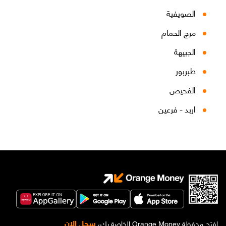
الصويفية
مرج الحمام
الجبيهة
طبربور
الفحيص
اربد - فرعين
سجل الان
افتح محفظة Orange Money الخاصة بك،