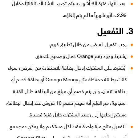
بعد انتهاء فترة الـ6 أشهر، سيتم تجديد الاشتراك تلقائيًا مقابل
2.99 دنانير شهرياً ما لم يتم إلغاؤه.
3. التفعيل
يجب تفعيل العرض من خلال تطبيق كريم.
يشترط وجود رقم Orange فعال وصحيح للتحقق.
يُشترط على المشترك إدخال بطاقة للاستفادة من العرض، سواء
كانت بطاقة محفظة مثل Orange Money أو بطاقة خصم أو
بطاقة ائتمان. ولن يتم خصم أي مبلغ من البطاقة خلال الفترة
المجانية، مع العلم أنه سيتم خصم 10 قروش عند إدخال البطاقة،
وسيتم إرجاعها إلى رصيد المشترك خلال فترة قصيرة.
التفعيل متاح مرة واحدة فقط لكل مستخدم ولا يمكن دمجه مع
أي عرض أو تجربة سابقة لخدمة كريم بلس Careem Plus.