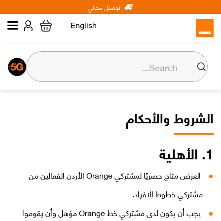
Main
Skip
توصيل مجاني
شخصي
الأعمال
عن أورنج
to
navigation
main
English
content
الرئيسية
إنترنت
الشروط والأحكام
خطوط الخلوي
الأجهزة والاكسسوارات
1. الأهلية
العرض متاح حصريًا لمشتركي Orange الأردن الفعالين من
Max it
مشتركي خطوط الافراد.
Orange Money
يجب أن يكون لدى مشتركي خط Orange مؤهل وأن يقوموا