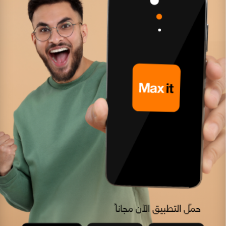
المساعدة
Orange إكسترا
English
العربية
مكافآت Max it