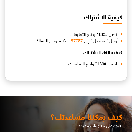
كيفية الاشتراك
اتصل #130* واتبع التعليمات
أرسل " تسجيل " إلى
97787
- 6 قروش للرسالة
كيفية إلغاء الاشتراك :
اتصل #130* واتبع التعليمات
كيف يمكننا مساعدتك؟
تعرف على معلومات مفيدة