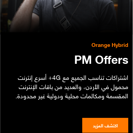
المساعدة
Orange إكسترا
English
العربية
Orange Hybrid
PM Offers
مكافآت Max it
اشتراكات تناسب الجميع مع 4G+ أسرع إنترنت
محمول في الأردن، والعديد من باقات الإنترنت
المقسمة ومكالمات محلية ودولية غير محدودة.
اكتشف المزيد