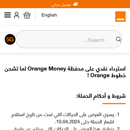
Main
Skip
توصيل مجاني
شخصي
الأعمال
عن أورنج
to
navigation
main
English
content
الرئيسية
إنترنت
خطوط الخلوي
استرداد نقدي على محفظة Orange Money لما تشحن
خطوط Orange !
الأجهزة والاكسسوارات
شروط و أحكام الحملة:
Max it
يسري العرض على الحركات التي تمت من تاريخ استلام
اشعار الحملة حتى 10.04.2024.
Orange Money
ينطبق هذا العرض على الحركات التي ستتم عن طريق