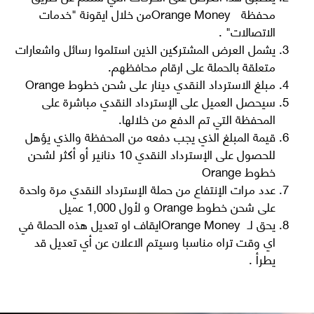
محفظة
Orange Money
من خلال ايقونة "خدمات
الاتصالات"
.
المساعدة
يشمل العرض المشتركين الذين استلموا رسائل واشعارات
متعلقة بالحملة على ارقام محافظهم.
مبلغ الاسترداد النقدي
دينار على شحن خطوط
Orange
Orange إكسترا
English
العربية
سيحصل العميل على الإسترداد النقدي مباشرة على
المحفظة التي تم الدفع من خلالها.
قيمة المبلغ الذي يجب دفعه من المحفظة والذي يؤهل
للحصول على الإسترداد النقدي 10 دنانير أو أكثر لشحن
مكافآت Max it
خطوط
Orange
عدد مرات الإنتفاع من حملة الإسترداد النقدي مرة واحدة
على شحن خطوط Orange و لأول 1,000 عميل
يحق لـ
Orange Money
ايقاف او تعديل هذه الحملة في
اي وقت تراه مناسبا وسيتم الاعلان عن أي تعديل قد
يطرأ
.