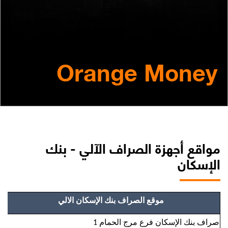
المساعدة
Orange Money
Orange إكسترا
English
العربية
مكافآت Max it
مواقع أجهزة الصراف الآلي - بنك
الإسكان
موقع الصراف بنك الإسكان الالي
صراف بنك الإسكان فرع مرج الحمام 1