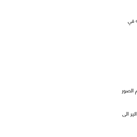
 في
م الصور
تف و رسالة نصية لإعلامهم بالجائزة، حيث يعتبر الإشعار بإضافة قيمة الـ 6 فواتير الى