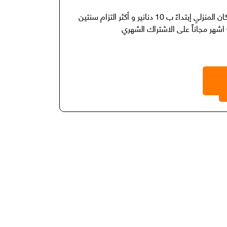
إشترك بعروض 4G نت وين ما كان المنزلي إبتداءً ب 10 دنانير و أكثر التزام سنتين