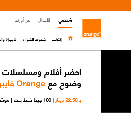
Skip
to
Main
main
شخصي
الأعمال
عن أورنج
content
navigation
إنترنت
خطوط الخلوي
الأجهزة وا
أقوى تجربة VR مع
احضر أفلام ومسلسلات ب
وضوح مع
Orange 5G بسرعة 200 ميجابِت/ ثانية
Orange فايبر 600 ميجابِت/ ثانية
بـ 22.50 دينار
بـ 18 دينار
| 100 جيجا خـــط نِــت | موسّع شبكة | خط خلوي 3 جـيــجـــــا
| راوتر 5G | خط نِت 4G 100 جيجا