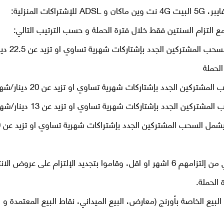
 المنزلية:
 التزام السنتين فقط خلال فترة الحملة و حسب الترتيب التالي:
Orange فايبر: ستيضمن 50 رابح و
لحملة
4G نت و
المشتركين الحاليين المنتهي التزامهم او متبقي من إلتزامهم 6 اشهر او اقل، وقاموا بتجديد الإلتزام على عروض
 الحملة.
 الخاصة بأورنج (معارض، البيع الميداني، نقاط البيع المعتمدة و ا