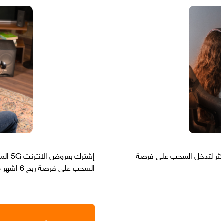
برالمنزلي إبتداءً ب 22.5 دينار وأكثر لتدخل السحب على فرصة
السحب على فرصة ربح 6 اشهر مجاناً على الاشتراك الشهري