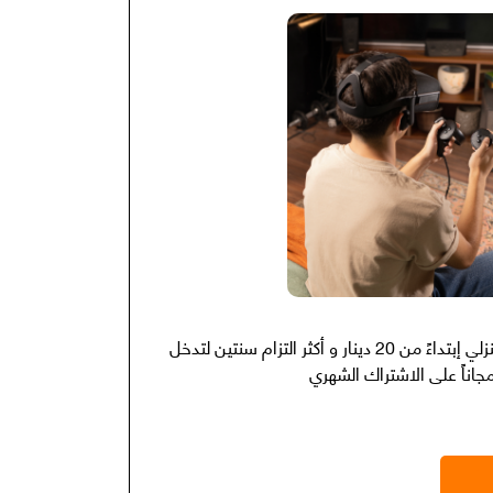
إشترك بعروض الانترنت 5G المنزلي إبتداءً من 20 دينار و أكثر التزام سنتين لتدخل