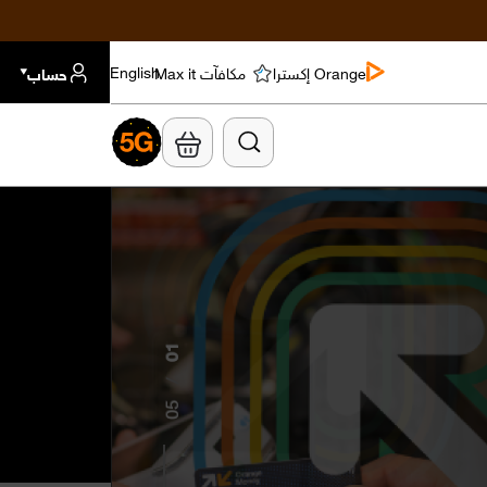
Orange إكسترا
مكافآت Max it
حساب
English
02
/
05