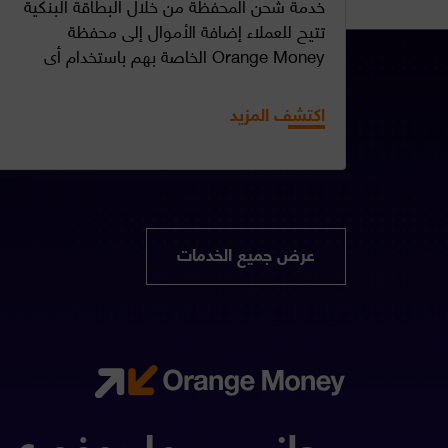
خدمة شحن المحفظة من خلال البطاقة البنكية
تتيح للعملاء إضافة الأموال إلى محفظة
اً،
Orange Money الخاصة بهم باستخدام أي
كما يمكن
بطاقة خصم أو ائتمان أو مسبقة الدفع محلية أو
ات عند
دولية.
اكتشف المزيد
اضافتها لمحفظة Google على أجهزة Android.
عرض جميع الخدمات
مجاني، سهل وفوري 