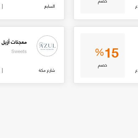
خصم
ع
السابع
معجنات أزيل
15
%
Sweets
خصم
ع
شارع مكة