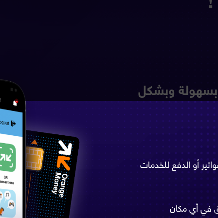
تح محفظة Orange Money بسهولة وبشكل
تير أو الدفع للخدمات